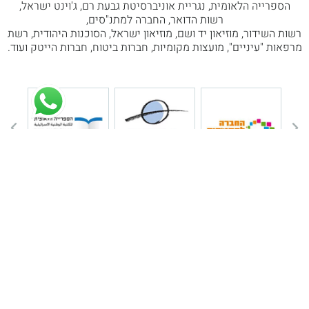
הספרייה הלאומית, נגריית אוניברסיטת גבעת רם, ג'וינט ישראל,
רשות הדואר, החברה למתנ"סים,
רשות השידור, מוזיאון יד ושם, מוזיאון ישראל, הסוכנות היהודית, רשת
מרפאות "עיניים", מועצות מקומיות, חברות ביטוח, חברות הייטק ועוד.
פרטי התקשרות
ניווט באתר
רחוב כסלו 25/5 מודיעין
אודות
0777-884455
מוצרים
054-2315776
תקנון