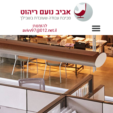
ילוג
תוכן
להזמנות:
avivv97@012.net.il