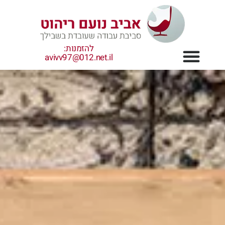
ילוג
תוכן
להזמנות:
avivv97@012.net.il