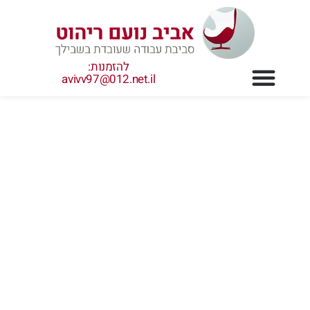
ילוג
תוכן
להזמנות:
avivv97@012.net.il