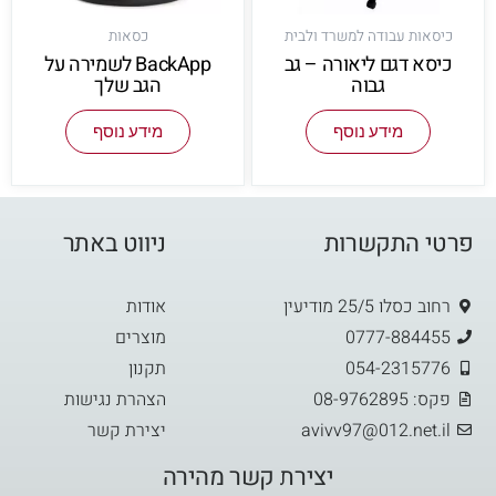
כיסאות עבודה למשרד ולבית
כסאות
כיסא דגם ליאורה – גב
BackApp לשמירה על
גבוה
הגב שלך
מידע נוסף
מידע נוסף
פרטי התקשרות
ניווט באתר
רחוב כסלו 25/5 מודיעין
אודות
0777-884455
מוצרים
054-2315776
תקנון
פקס: 08-9762895
הצהרת נגישות
avivv97@012.net.il
יצירת קשר
יצירת קשר מהירה