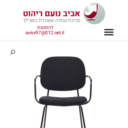
ילוג
תוכן
להזמנות:
avivv97@012.net.il