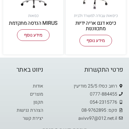
כיסאות עבודה למשרד ולבית
כסאות
כיסא דגם אריה ידיות
MIRUS הנדסה מתקדמת
מתכווננות
מידע נוסף
מידע נוסף
פרטי התקשרות
ניווט באתר
רחוב כסלו 25/5 מודיעין
אודות
0777-884455
מוצרים
054-2315776
תקנון
פקס: 08-9762895
הצהרת נגישות
avivv97@012.net.il
יצירת קשר