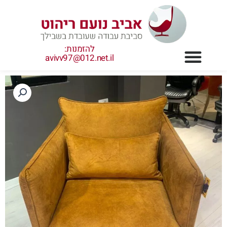
ילוג
תוכן
להזמנות:
avivv97@012.net.il