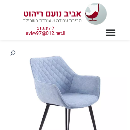
ילוג
תוכן
להזמנות:
avivv97@012.net.il