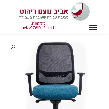
ילוג
תוכן
להזמנות:
avivv97@012.net.il