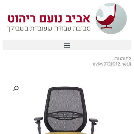
ילוג
תוכן
להזמנות:
avivv97@012.net.il