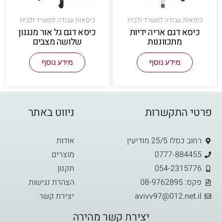
כיסאות עבודה למשרד ולבית
כיסאות עבודה למשרד ולבית
כיסא דגם אריה ידיות
כיסא דגם גל אור מנגנון
מתכווננות
שלושה מצבים
מידע נוסף
מידע נוסף
פרטי התקשרות
ניווט באתר
רחוב כסלו 25/5 מודיעין
אודות
0777-884455
מוצרים
054-2315776
תקנון
פקס: 08-9762895
הצהרת נגישות
avivv97@012.net.il
יצירת קשר
יצירת קשר מהירה