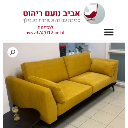
ילוג
תוכן
להזמנות:
avivv97@012.net.il