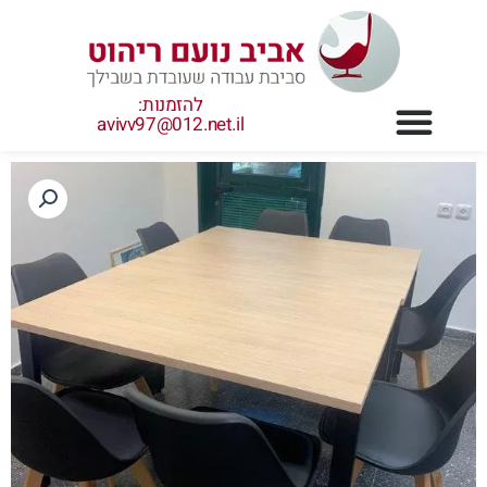
ילוג
תוכן
להזמנות:
avivv97@012.net.il