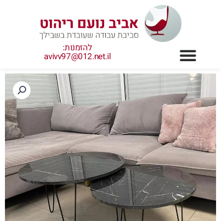
ילוג
תוכן
להזמנות:
avivv97@012.net.il