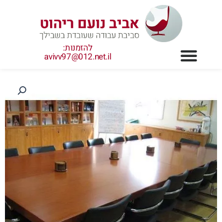
ילוג
תוכן
להזמנות:
avivv97@012.net.il